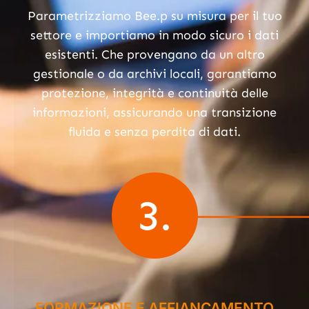
Parametrizziamo Bee.p su misura per il tuo
settore e importiamo in modo sicuro i dati
esistenti. Che provengano da un altro
gestionale o da archivi locali, garantiamo
protezione, integrità e continuità delle
informazioni, assicurando una transizione
fluida e senza perdita di dati.
3.
FORMAZIONE E AFFIANCAMENTO