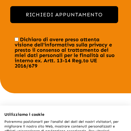
RICHIEDI APPUNTAMENTO
Dichiaro di avere preso attenta
visione dell’
informativa sulla privacy
e
presto il consenso al trattamento dei
miei dati personali per le finalità al suo
interno ex. Artt. 13-14 Reg.to UE
2016/679
Utilizziamo i cookie
M2 SISTEMI S.R.L. - PIAZZA ANNIBALE GALATERI, 9 -
Potremmo posizionarli per l'analisi dei dati dei nostri visitatori, per
12038 SAVIGLIANO (CN) - 0172 371129 -
migliorare il nostro sito Web, mostrare contenuti personalizzati e