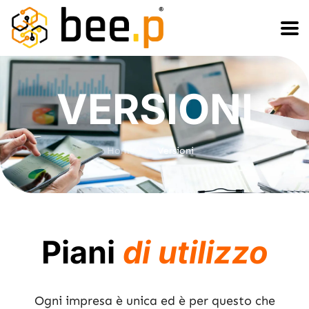
Salta
Passa
al
alla
contenuto
navigazione
VERSIONI
>
Home
Versioni
Piani
di utilizzo
Ogni impresa è unica ed è per questo che