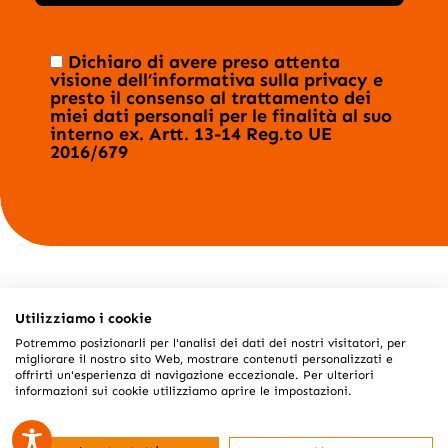
Dichiaro di avere preso attenta
visione dell’
informativa sulla privacy
e
presto il consenso al trattamento dei
miei dati personali per le finalità al suo
interno ex. Artt. 13-14 Reg.to UE
2016/679
Utilizziamo i cookie
M2 SISTEMI S.R.L. - PIAZZA ANNIBALE GALATERI, 9 -
Potremmo posizionarli per l'analisi dei dati dei nostri visitatori, per
12038 SAVIGLIANO (CN) - 0172 371129 -
migliorare il nostro sito Web, mostrare contenuti personalizzati e
offrirti un'esperienza di navigazione eccezionale. Per ulteriori
INFO@M2SISTEMI.IT - P.I. 04087390045 - REA CN-
informazioni sui cookie utilizziamo aprire le impostazioni.
335160 - M2SISTEMI@PEC.IT
© 2026
UN PRODOTTO
M2 SISTEMI
-