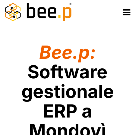
Salta
Passa
al
alla
contenuto
navigazione
Bee.p:
Software
gestionale
ERP a
Mondovì