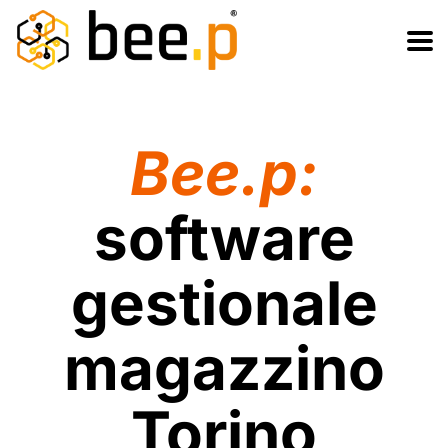
Salta
Passa
al
alla
contenuto
navigazione
Bee.p:
software
gestionale
magazzino
Torino